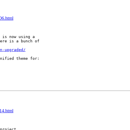
306.html
 is now using a

ere is a bunch of

n-upgraded/
314.html
project.
