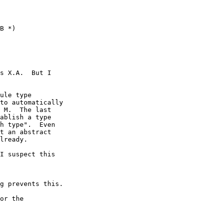
B *)

s X.A.  But I

ule type

to automatically

 M.  The last

ablish a type

h type".  Even

t an abstract

lready.

I suspect this

g prevents this.

or the
