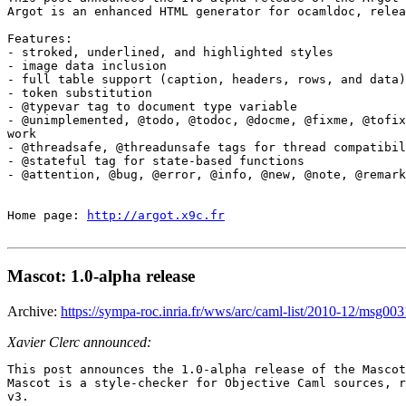
Argot is an enhanced HTML generator for ocamldoc, relea
Features:

- stroked, underlined, and highlighted styles

- image data inclusion

- full table support (caption, headers, rows, and data)

- token substitution

- @typevar tag to document type variable

- @unimplemented, @todo, @todoc, @docme, @fixme, @tofix
work

- @threadsafe, @threadunsafe tags for thread compatibil
- @stateful tag for state-based functions

- @attention, @bug, @error, @info, @new, @note, @remark
Home page: 
http://argot.x9c.fr
Mascot: 1.0-alpha release
Archive:
https://sympa-roc.inria.fr/wws/arc/caml-list/2010-12/msg00
Xavier Clerc announced:
This post announces the 1.0-alpha release of the Mascot
Mascot is a style-checker for Objective Caml sources, r
v3.
