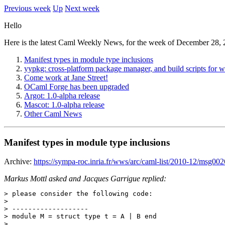
Previous week
Up
Next week
Hello
Here is the latest Caml Weekly News, for the week of December 28, 
Manifest types in module type inclusions
yypkg: cross-platform package manager, and build scripts for
Come work at Jane Street!
OCaml Forge has been upgraded
Argot: 1.0-alpha release
Mascot: 1.0-alpha release
Other Caml News
Manifest types in module type inclusions
Archive:
https://sympa-roc.inria.fr/wws/arc/caml-list/2010-12/msg00
Markus Mottl asked and Jacques Garrigue replied:
> please consider the following code:

> 

> -------------------

> module M = struct type t = A | B end

> 
