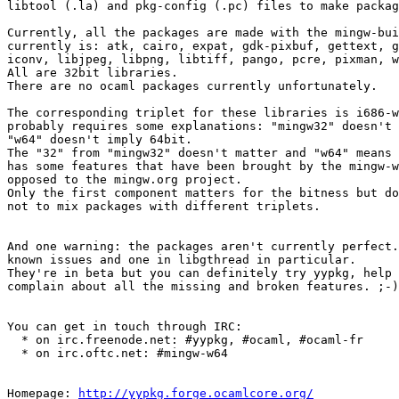
libtool (.la) and pkg-config (.pc) files to make packag
Currently, all the packages are made with the mingw-bui
currently is: atk, cairo, expat, gdk-pixbuf, gettext, g
iconv, libjpeg, libpng, libtiff, pango, pcre, pixman, w
All are 32bit libraries.

There are no ocaml packages currently unfortunately.

The corresponding triplet for these libraries is i686-w
probably requires some explanations: "mingw32" doesn't 
"w64" doesn't imply 64bit.

The "32" from "mingw32" doesn't matter and "w64" means 
has some features that have been brought by the mingw-w
opposed to the mingw.org project.

Only the first component matters for the bitness but do
not to mix packages with different triplets.

And one warning: the packages aren't currently perfect.
known issues and one in libgthread in particular.

They're in beta but you can definitely try yypkg, help 
complain about all the missing and broken features. ;-)

You can get in touch through IRC:

  * on irc.freenode.net: #yypkg, #ocaml, #ocaml-fr

  * on irc.oftc.net: #mingw-w64

Homepage: 
http://yypkg.forge.ocamlcore.org/