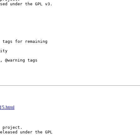
sed under the GPL v3.

 tags for remaining 

ity

, @warning tags

315.html
 project.

eleased under the GPL 
