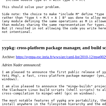
This should solve your problem.

Side note: the choice to make "include M" define "type 
rather than "type t = M.t = A | B" was done to allow mo
(any module defining the same operations as M is allowe
than modules sharing the same representation for types.
But it resulted in not allowing the code you write here
not intentional.

yypkg: cross-platform package manager, and build sc
Archive:
https://sympa-roc.inria.fr/wws/arc/caml-list/2010-12/msg00
Adrien Nader announced:
I am pleased to announce the first public release of yy
Yeti Pkg), a fast, cross-platform package manager (yes,
windows).

I am also pleased to announce the "mingw-builds" projec
the Slackware Linux build scripts (shell scripts) to al
cross-compilation to mingw(-w64) (gcc on windows).

The most notable features of yypkg are portability, the
install anywhere in the filesystem hierarchy and the ed