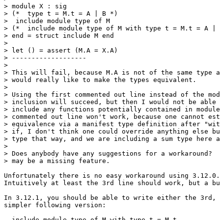
> module X : sig

> (*  type t = M.t = A | B *)

>  include module type of M

> (*  include module type of M with type t = M.t = A | 
> end = struct include M end

> 

> let () = assert (M.A = X.A)

> -------------------

> 

> This will fail, because M.A is not of the same type a
> would really like to make the types equivalent.

> 

> Using the first commented out line instead of the mod
> inclusion will succeed, but then I would not be able 
> include any functions potentially contained in module
> commented out line won't work, because one cannot est
> equivalence via a manifest type definition after "wit
> if, I don't think one could override anything else bu
> type that way, and we are including a sum type here a
> 

> Does anybody have any suggestions for a workaround?  
> may be a missing feature.

Unfortunately there is no easy workaround using 3.12.0.

Intuitively at least the 3rd line should work, but a bu
In 3.12.1, you should be able to write either the 3rd, 
simpler following version:

  include module type of M with type t = M.t
