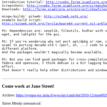
Introduction tutorial: 
http://yypkg.forge.ocamlcore.org
Screenshots: 
http://yypkg.forge.ocamlcore.org/screensho
Downloads: 
http://forge.ocamlcore.org/project/showfiles
mingw-builds' gitweb: 
http://gitweb.notk.org/
http://gitweb.notk.org/?p=slackware64-current.git;a=blo
PS: Dependencies are: sexplib, fileutils, bsdtar with x
wget, and lablgtk2 for the gui.

PS: If you're wondering why not port apt/dpkg or rpm, c
ocaml to porting decade-old C (perl, sh, ...) code to a
different platform.

And the packages wouldn't magically become available.

PS: But you can find good packages for cross-compilatio
fedora and opensuse, I think debian is a bit lagging bu
effort.

That doesn't really help other distributions and window
Come work at Jane Street!
Archive:
https://sympa-roc.inria.fr/wws/arc/caml-list/2010-12/msg00
Yaron Minsky announced: