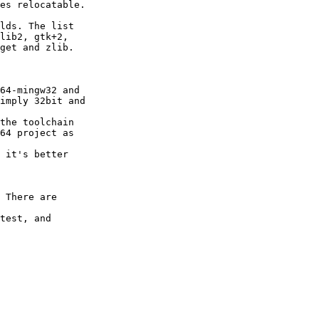
es relocatable.

lds. The list

lib2, gtk+2,

get and zlib.

64-mingw32 and

imply 32bit and

the toolchain

64 project as

 it's better

 There are

test, and
