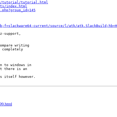
/tutorial/tutorial.html
ts/index.html
.php?group_id=145
b;f=slackware64-current/source/l/atk/atk.SlackBuild;hb=H
z-support,

ompare writing

 completely

n to windows in

t there is an

s itself however.

299.html