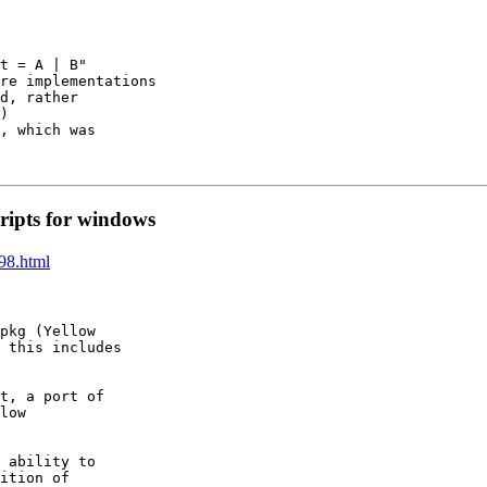
t = A | B"

re implementations

d, rather

)

, which was

ripts for windows
298.html
pkg (Yellow

 this includes

t, a port of

low

 ability to

ition of
