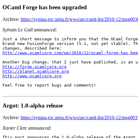
OCaml Forge has been upgraded
Archive:
https://sympa-roc.inria.fr/wws/arc/caml-list/2010-12/msg00
Sylvain Le Gall announced:
Just a short message to inform you that the OCaml Forge
brand new FusionForge version (5.1, not yet stable). Th
http://www.ocamlcore.com/wp/2010/12/ocaml-forge-has-bee
http://forge.ocamlcore.org
http://planet.ocamlcore.org
http://www.ocamlcore.org
Feel free to report bugs and comments!

Argot: 1.0-alpha release
Archive:
https://sympa-roc.inria.fr/wws/arc/caml-list/2010-12/msg00
Xavier Clerc announced:
This post announces the 1.0-alpha release of the Argot 